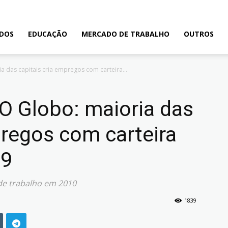
ADOS
EDUCAÇÃO
MERCADO DE TRABALHO
OUTROS
a das capitais cria empregos com carteira...
 O Globo: maioria das
pregos com carteira
19
de trabalho em 2010
1839