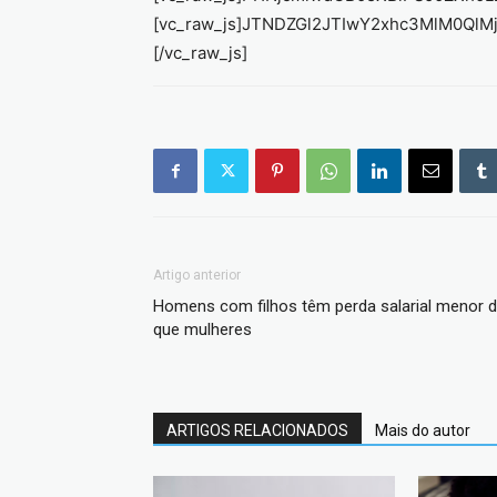
[vc_raw_js]JTNDZGl2JTIwY2xhc3MlM0Q
[/vc_raw_js]
Artigo anterior
Homens com filhos têm perda salarial menor 
que mulheres
ARTIGOS RELACIONADOS
Mais do autor