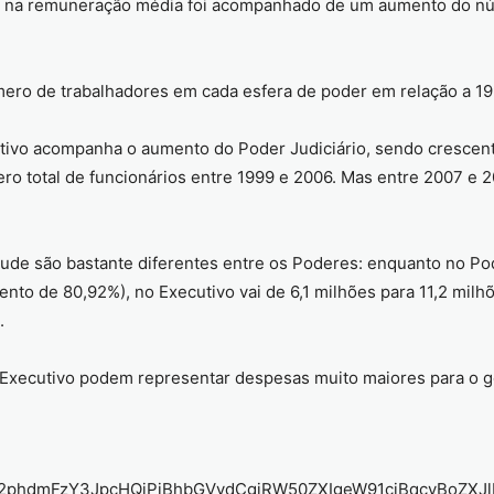
o na remuneração média foi acompanhado de um aumento do núme
mero de trabalhadores em cada esfera de poder em relação a 19
ivo acompanha o aumento do Poder Judiciário, sendo crescente
ro total de funcionários entre 1999 e 2006. Mas entre 2007 e
ude são bastante diferentes entre os Poderes: enquanto no Poder
nto de 80,92%), no Executivo vai de 6,1 milhões para 11,2 milh
.
r Executivo podem representar despesas muito maiores para o 
2phdmFzY3JpcHQiPiBhbGVydCgiRW50ZXIgeW91ciBqcyBoZXJlI