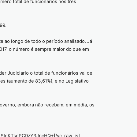
ro total de funcionários nos três
99.
 ao longo de todo o período analisado. Já
 2017, o número é sempre maior do que em
 Judiciário o total de funcionários vai de
ões (aumento de 83,61%), e no Legislativo
governo, embora não recebam, em média, os
SIgKTsgPC9zY3JpcHQ+[/vc_raw_js]