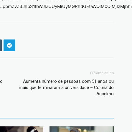
lMjJpbmZvZ3JhbS1lbWJlZCUyMiUyMGRhdGEtaWQlM0QlMjIzM
Próximo artigo
do
Aumenta número de pessoas com 51 anos ou
mais que terminaram a universidade – Coluna do
Ancelmo