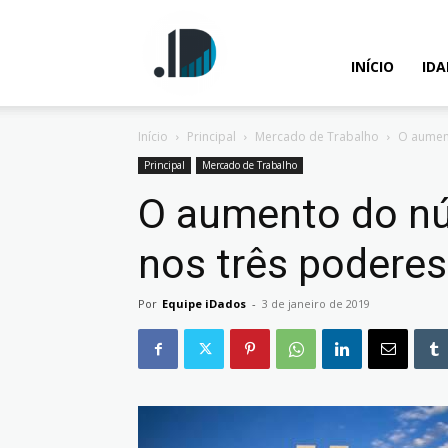
IDados
INÍCIO
ID
Início
Principal
Mercado de Trabalho
O aumen
–
Principal
Mercado de Trabalho
O aumento do nú
nos três poderes
Inteligência
Por
Equipe iDados
-
3 de janeiro de 2019
Analítica