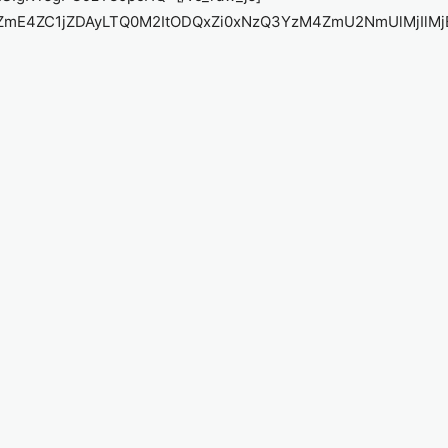
jhhZmE4ZC1jZDAyLTQ0M2ItODQxZi0xNzQ3YzM4ZmU2NmUlMj