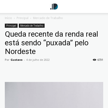
Início
Principal
Mercado de Trabalho
Principal
Mercado de Trabalho
Queda recente da renda real
está sendo “puxada” pelo
Nordeste
Por
Gustavo
-
4 de julho de 2022
6731