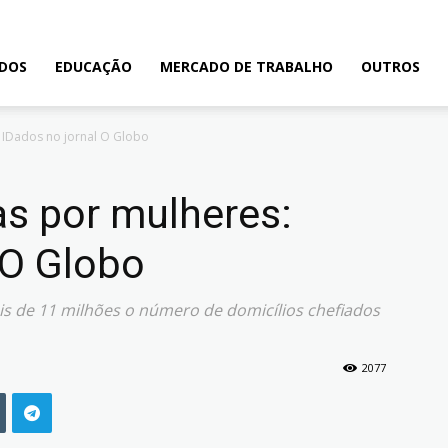
ADOS
EDUCAÇÃO
MERCADO DE TRABALHO
OUTROS
: IDados no jornal O Globo
as por mulheres:
 O Globo
s de 11 milhões o número de domicílios chefiados
2077