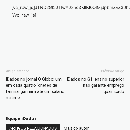
[vc_raw_js]JTNDZGl2JTIwY2xhc3MlM0QlMjJpbmZvZ3
[/vc_raw_js]
Artigo anterior
Próximo artigo
IDados no jornal O Globo: um
IDados no G1: ensino superior
em cada quatro ‘chefes de
não garante emprego
família’ ganham até um salário
qualificado
mínimo
Equipe iDados
ARTIGOS RELACIONADOS
Mais do autor