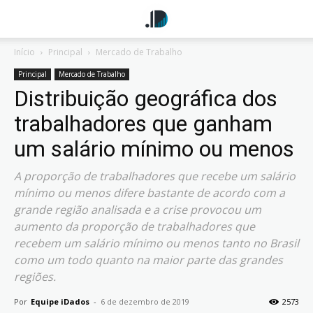
Início
Principal
Mercado de Trabalho
Principal
Mercado de Trabalho
Distribuição geográfica dos
trabalhadores que ganham
um salário mínimo ou menos
A proporção de trabalhadores que recebe um salário
mínimo ou menos difere bastante de acordo com a
grande região analisada e a crise provocou um
aumento da proporção de trabalhadores que
recebem um salário mínimo ou menos tanto no Brasil
como um todo quanto na maior parte das grandes
regiões.
Por
Equipe iDados
-
6 de dezembro de 2019
2573