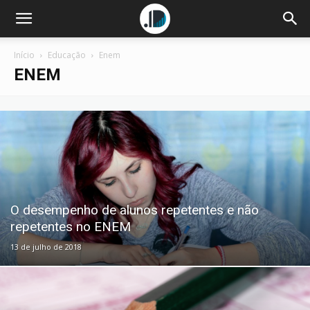
Início
Educação
Enem
ENEM
O desempenho de alunos repetentes e não
repetentes no ENEM
13 de julho de 2018