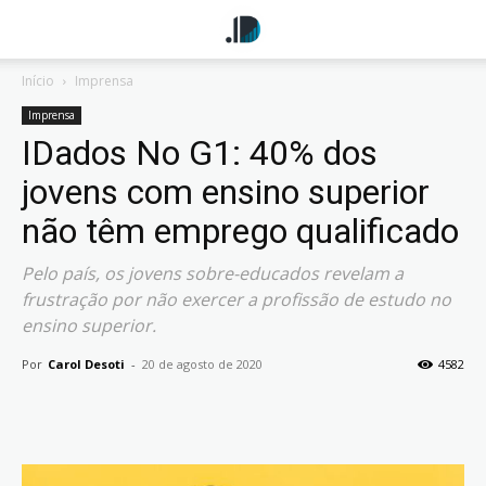
Início
Imprensa
Imprensa
IDados No G1: 40% dos
jovens com ensino superior
não têm emprego qualificado
Pelo país, os jovens sobre-educados revelam a
frustração por não exercer a profissão de estudo no
ensino superior.
Por
Carol Desoti
-
20 de agosto de 2020
4582