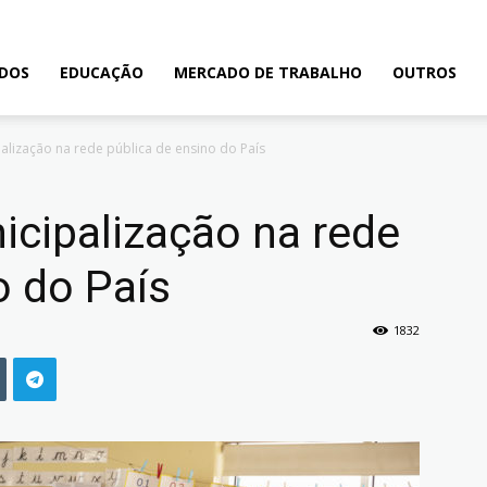
ADOS
EDUCAÇÃO
MERCADO DE TRABALHO
OUTROS
alização na rede pública de ensino do País
cipalização na rede
o do País
1832