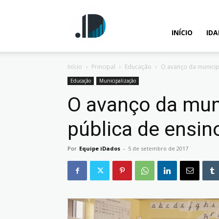
IDados
INÍCIO
ID
Início
Principal
Educação
O avanço da municip
–
Educação
Municipalização
O avanço da muni
pública de ensin
Inteligência
Por
Equipe iDados
-
5 de setembro de 2017
Analítica