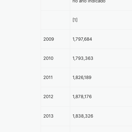
no ano indicado
[1]
2009
1,797,684
2010
1,793,363
2011
1,826,189
2012
1,878,176
2013
1,838,326