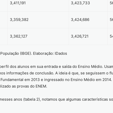
3,411,191
3,423,733
5
3,359,382
3,424,686
5
3,362,127
3,426,721
5
 População (IBGE). Elaboração: IDados
perfil dos alunos em sua entrada e saída do Ensino Médio. Usa
mos informações de conclusão. A ideia é que, se seguissem o fl
 Fundamental em 2013 e ingressado no Ensino Médio em 2014. 
alizado as provas do ENEM.
 nesses anos (tabela 2), notamos que algumas características s