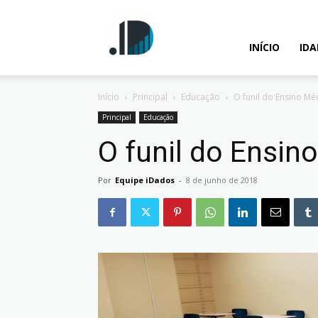
IDados
INÍCIO
ID
Início
Principal
Educação
O funil do Ensino Mé
–
Principal
Educação
O funil do Ensin
Por
Equipe iDados
-
8 de junho de 2018
Inteligência
Analítica