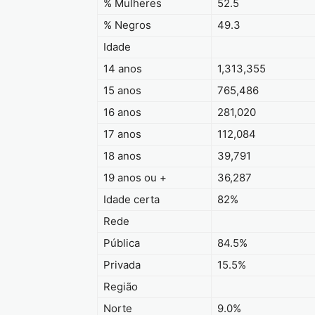
% Mulheres
52.5
% Negros
49.3
Idade
14 anos
1,313,355
15 anos
765,486
16 anos
281,020
17 anos
112,084
18 anos
39,791
19 anos ou +
36,287
Idade certa
82%
Rede
Pública
84.5%
Privada
15.5%
Região
Norte
9.0%