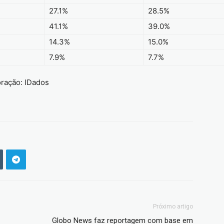
27.1%
28.5%
41.1%
39.0%
14.3%
15.0%
7.9%
7.7%
oração: IDados
Próximo artigo
Globo News faz reportagem com base em