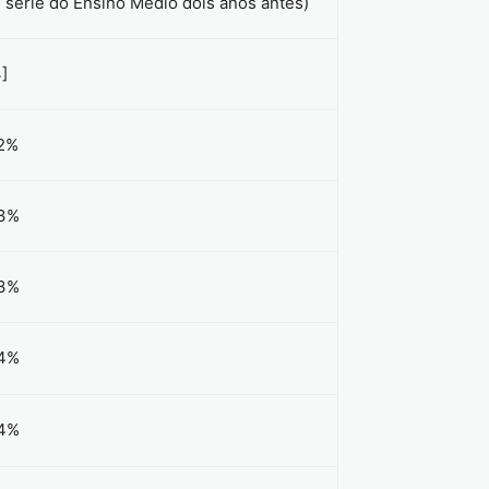
ª série do Ensino Médio dois anos antes)
4]
2%
3%
3%
4%
4%