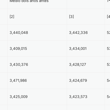
Médio dois anos antes
1
[2]
[3]
[
3,440,048
3,442,336
5
3,409,015
3,434,001
5
3,430,376
3,428,127
5
3,471,986
3,424,679
5
3,425,009
3,423,573
5