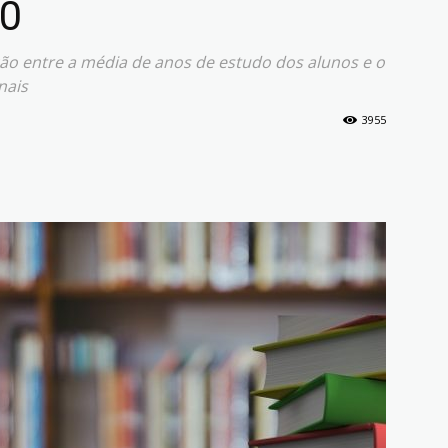
00
o entre a média de anos de estudo dos alunos e o
nais
3955