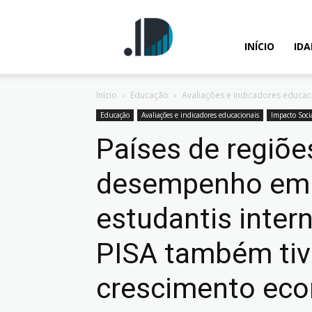
IDados
INÍCIO
ID
Início
Educação
Avaliações e indicadores educac
–
Educação
Avaliações e indicadores educacionais
Impacto Soci
Países de regiõ
desempenho em 
Inteligência
estudantis inter
PISA também ti
Analítica
crescimento eco